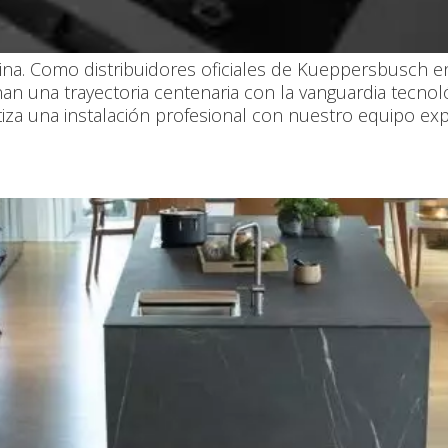
na. Como distribuidores oficiales de Kueppersbusch en 
una trayectoria centenaria con la vanguardia tecnológ
ntiza una instalación profesional con nuestro equipo ex