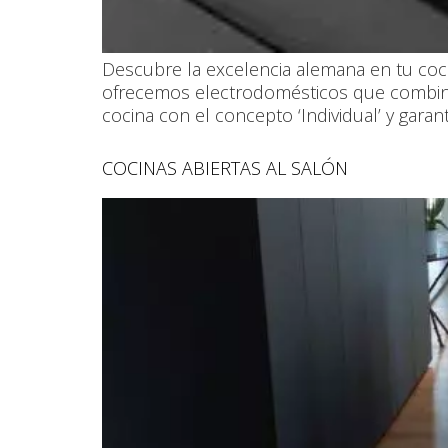
Descubre la excelencia alemana en tu coci
ofrecemos electrodomésticos que combinan 
cocina con el concepto ‘Individual’ y gara
COCINAS ABIERTAS AL SALÓN