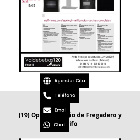
Agendar Cita
Teléfono
Email
(19) Opción Cambio de Fregadero y
Grifo
Chat