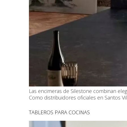
Las encimeras de Silestone combinan eleg
Como distribuidores oficiales en Santos V
TABLEROS PARA COCINAS