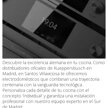
Descubre la excelencia alemana en tu cocina. Como
distribuidores oficiales de Kueppersbusch en
Madrid, en Santos Villaviciosa te ofrecemos
electrodomésticos que combinan una trayectoria
centenaria con la vanguardia tecnológica.
Personaliza cada detalle de tu cocina con el
concepto ‘Individual’ y garantiza una instalación
profesional con nuestro equipo experto en el Sur
de Madrid