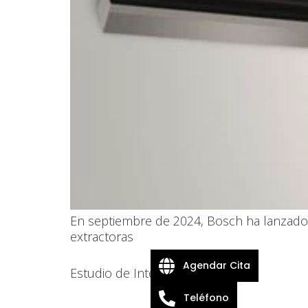
En septiembre de 2024, Bosch ha lanzado 
extractoras
Agendar Cita
Estudio de Interiorismo
Teléfono